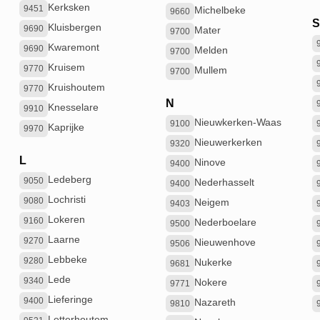
Kerksken
9451
Michelbeke
9660
Kluisbergen
9690
Mater
9700
Kwaremont
9690
Melden
9700
Kruisem
9770
Mullem
9700
Kruishoutem
9770
N
Knesselare
9910
Nieuwkerken-Waas
9100
Kaprijke
9970
Nieuwerkerken
9320
L
Ninove
9400
Ledeberg
9050
Nederhasselt
9400
Lochristi
9080
Neigem
9403
Lokeren
9160
Nederboelare
9500
Laarne
9270
Nieuwenhove
9506
Lebbeke
9280
Nukerke
9681
Lede
9340
Nokere
9771
Lieferinge
9400
Nazareth
9810
Letterhoutem