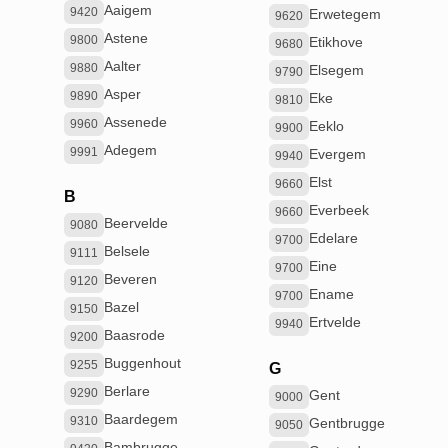
Aaigem
9420
Erwetegem
9620
Astene
9800
Etikhove
9680
Aalter
9880
Elsegem
9790
Asper
9890
Eke
9810
Assenede
9960
Eeklo
9900
Adegem
9991
Evergem
9940
Elst
9660
B
Everbeek
9660
Beervelde
9080
Edelare
9700
Belsele
9111
Eine
9700
Beveren
9120
Ename
9700
Bazel
9150
Ertvelde
9940
Baasrode
9200
Buggenhout
9255
G
Berlare
9290
Gent
9000
Baardegem
9310
Gentbrugge
9050
Bambrugge