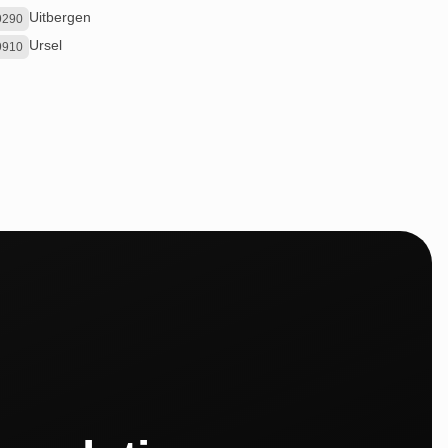
Uitbergen
9290
Ursel
9910