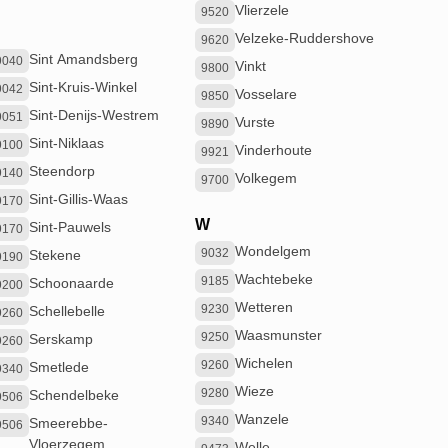
Vlierzele
9520
S
Velzeke-Ruddershove
9620
Sint Amandsberg
9040
Vinkt
9800
Sint-Kruis-Winkel
9042
Vosselare
9850
Sint-Denijs-Westrem
9051
Vurste
9890
Sint-Niklaas
9100
Vinderhoute
9921
Steendorp
9140
Volkegem
9700
Sint-Gillis-Waas
9170
W
Sint-Pauwels
9170
Wondelgem
9032
Stekene
9190
Wachtebeke
9185
Schoonaarde
9200
Wetteren
9230
Schellebelle
9260
Waasmunster
9250
Serskamp
9260
Wichelen
9260
Smetlede
9340
Wieze
9280
Schendelbeke
9506
Wanzele
9340
Smeerebbe-
9506
Vloerzegem
Welle