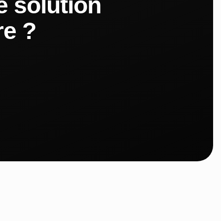
 solution
re ?