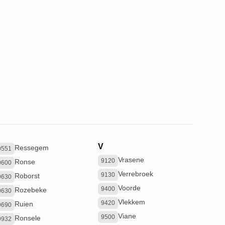
V
Ressegem
9551
Vrasene
9120
Ronse
9600
Verrebroek
9130
Roborst
9630
Voorde
9400
Rozebeke
9630
Vlekkem
9420
Ruien
9690
Viane
9500
Ronsele
9932