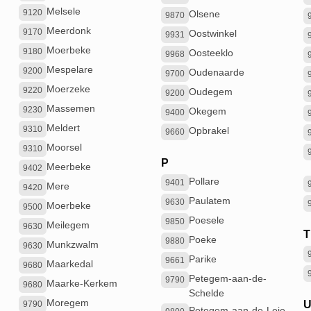
Melsele
9120
Olsene
9870
Meerdonk
9170
Oostwinkel
9931
Moerbeke
9180
Oosteeklo
9968
Mespelare
9200
Oudenaarde
9700
Moerzeke
9220
Oudegem
9200
Massemen
9230
Okegem
9400
Meldert
9310
Opbrakel
9660
Moorsel
9310
P
Meerbeke
9402
Pollare
9401
Mere
9420
Paulatem
9630
Moerbeke
9500
Poesele
9850
Meilegem
9630
Poeke
9880
Munkzwalm
9630
Parike
9661
Maarkedal
9680
Petegem-aan-de-
9790
Maarke-Kerkem
9680
Schelde
Moregem
9790
Petegem-aan-de-Leie