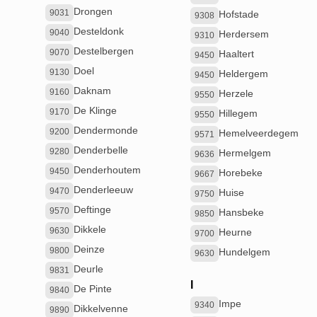
Drongen
9031
Hofstade
9308
Desteldonk
9040
Herdersem
9310
Destelbergen
9070
Haaltert
9450
Doel
9130
Heldergem
9450
Daknam
9160
Herzele
9550
De Klinge
9170
Hillegem
9550
Dendermonde
9200
Hemelveerdegem
9571
Denderbelle
9280
Hermelgem
9636
Denderhoutem
9450
Horebeke
9667
Denderleeuw
9470
Huise
9750
Deftinge
9570
Hansbeke
9850
Dikkele
9630
Heurne
9700
Deinze
9800
Hundelgem
9630
Deurle
9831
I
De Pinte
9840
Impe
9340
Dikkelvenne
9890