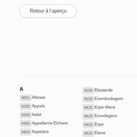
Retour à l'aperçu
A
Eksaarde
9160
Afsnee
9051
Erembodegem
9320
Appels
9200
Erpe-Mere
9420
Aalst
9300
Erondegem
9420
Appelterre-Eichem
9400
Erpe
9420
Aspelare
9404
Elene
9620