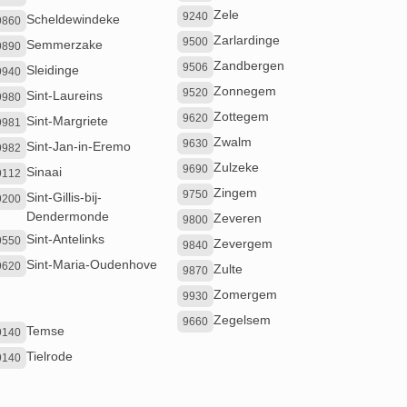
Zele
9240
Scheldewindeke
9860
Zarlardinge
9500
Semmerzake
9890
Zandbergen
9506
Sleidinge
9940
Zonnegem
9520
Sint-Laureins
9980
Zottegem
9620
Sint-Margriete
9981
Zwalm
9630
Sint-Jan-in-Eremo
9982
Zulzeke
9690
Sinaai
9112
Zingem
9750
Sint-Gillis-bij-
9200
Dendermonde
Zeveren
9800
Sint-Antelinks
9550
Zevergem
9840
Sint-Maria-Oudenhove
9620
Zulte
9870
Zomergem
9930
T
Zegelsem
9660
Temse
9140
Tielrode
9140
U