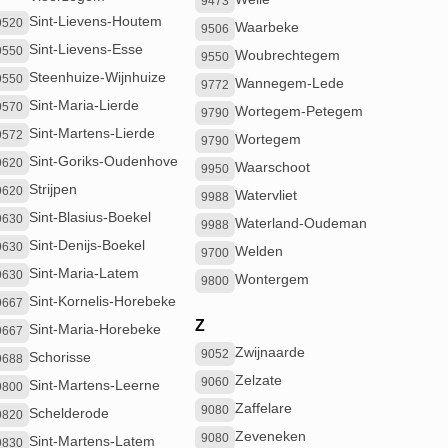
9473
Sint-Lievens-Houtem
9520
Waarbeke
9506
Sint-Lievens-Esse
9550
Woubrechtegem
9550
Steenhuize-Wijnhuize
9550
Wannegem-Lede
9772
Sint-Maria-Lierde
9570
Wortegem-Petegem
9790
Sint-Martens-Lierde
9572
Wortegem
9790
Sint-Goriks-Oudenhove
9620
Waarschoot
9950
Strijpen
9620
Watervliet
9988
Sint-Blasius-Boekel
9630
Waterland-Oudeman
9988
Sint-Denijs-Boekel
9630
Welden
9700
Sint-Maria-Latem
9630
Wontergem
9800
Sint-Kornelis-Horebeke
9667
Z
Sint-Maria-Horebeke
9667
Zwijnaarde
9052
Schorisse
9688
Zelzate
9060
Sint-Martens-Leerne
9800
Zaffelare
9080
Schelderode
9820
Zeveneken
9080
Sint-Martens-Latem
9830