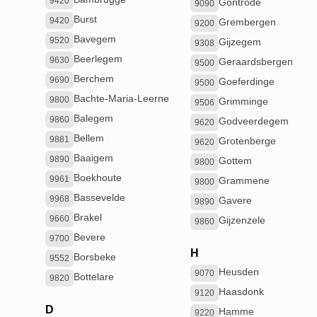
9420
Gontrode
9090
Burst
9420
Grembergen
9200
Bavegem
9520
Gijzegem
9308
Beerlegem
9630
Geraardsbergen
9500
Berchem
9690
Goeferdinge
9500
Bachte-Maria-Leerne
9800
Grimminge
9506
Balegem
9860
Godveerdegem
9620
Bellem
9881
Grotenberge
9620
Baaigem
9890
Gottem
9800
Boekhoute
9961
Grammene
9800
Bassevelde
9968
Gavere
9890
Brakel
9660
Gijzenzele
9860
Bevere
9700
H
Borsbeke
9552
Heusden
9070
Bottelare
9820
Haasdonk
9120
D
Hamme
9220