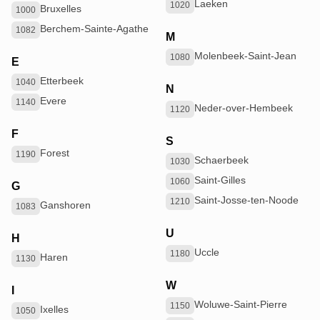
Laeken
1020
Bruxelles
1000
Berchem-Sainte-Agathe
1082
M
Molenbeek-Saint-Jean
1080
E
Etterbeek
1040
N
Evere
1140
Neder-over-Hembeek
1120
F
S
Forest
1190
Schaerbeek
1030
Saint-Gilles
1060
G
Saint-Josse-ten-Noode
1210
Ganshoren
1083
U
H
Uccle
1180
Haren
1130
W
I
Woluwe-Saint-Pierre
1150
Ixelles
1050