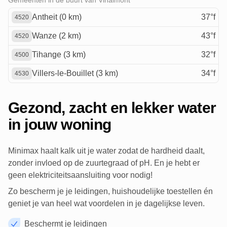
Gemeenten in de buurt van Vinalmont
Antheit (0 km)
37°f
4520
Wanze (2 km)
43°f
4520
Tihange (3 km)
32°f
4500
Villers-le-Bouillet (3 km)
34°f
4530
Gezond, zacht en lekker water
in jouw woning
Minimax haalt kalk uit je water zodat de hardheid daalt,
zonder invloed op de zuurtegraad of pH. En je hebt er
geen elektriciteitsaansluiting voor nodig!
Zo bescherm je je leidingen, huishoudelijke toestellen én
geniet je van heel wat voordelen in je dagelijkse leven.
Beschermt je leidingen