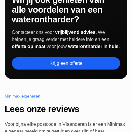
alle voordelen van een
waterontharder?
Contacteer ons voor
vrijblijvend advies.
We
helpen je graag verder met heldere info en een
offerte op maat
voor jouw
waterontharder in huis.
Krijg een offerte
Minimax eigenaren
Lees onze reviews
Voor bijna elke postcode in Vlaanderen is er een Minimax
eigenaar bereid om te getuigen over zijn of haar