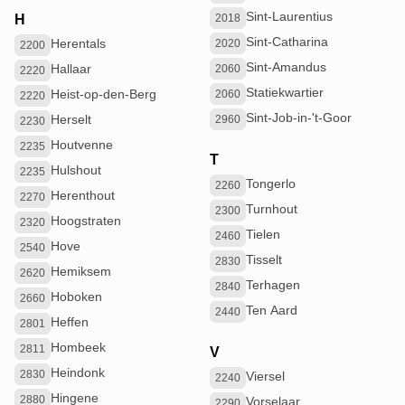
Sint-Laurentius
H
2018
Sint-Catharina
Herentals
2020
2200
Sint-Amandus
Hallaar
2060
2220
Statiekwartier
Heist-op-den-Berg
2060
2220
Sint-Job-in-'t-Goor
Herselt
2960
2230
Houtvenne
2235
T
Hulshout
2235
Tongerlo
2260
Herenthout
2270
Turnhout
2300
Hoogstraten
2320
Tielen
2460
Hove
2540
Tisselt
2830
Hemiksem
2620
Terhagen
2840
Hoboken
2660
Ten Aard
2440
Heffen
2801
Hombeek
2811
V
Heindonk
2830
Viersel
2240
Hingene
2880
Vorselaar
2290