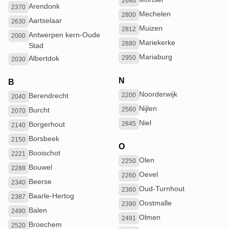
2640
Arendonk
2370
Mechelen
2800
Aartselaar
2630
Muizen
2812
Antwerpen kern-Oude
2000
Mariekerke
2880
Stad
Mariaburg
Albertdok
2950
2030
N
B
Noorderwijk
Berendrecht
2200
2040
Nijlen
Burcht
2560
2070
Niel
Borgerhout
2845
2140
Borsbeek
2150
O
Booischot
2221
Olen
2250
Bouwel
2288
Oevel
2260
Beerse
2340
Oud-Turnhout
2360
Baarle-Hertog
2387
Oostmalle
2390
Balen
2490
Olmen
2491
Broechem
2520