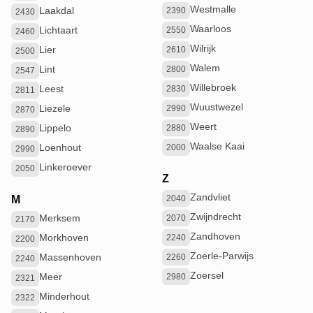
Westmalle
Laakdal
2390
2430
Waarloos
Lichtaart
2550
2460
Wilrijk
Lier
2610
2500
Walem
Lint
2800
2547
Willebroek
Leest
2830
2811
Wuustwezel
Liezele
2990
2870
Weert
Lippelo
2880
2890
Waalse Kaai
Loenhout
2000
2990
Linkeroever
2050
Z
Zandvliet
M
2040
Zwijndrecht
Merksem
2070
2170
Zandhoven
Morkhoven
2240
2200
Zoerle-Parwijs
Massenhoven
2260
2240
Zoersel
Meer
2980
2321
Minderhout
2322