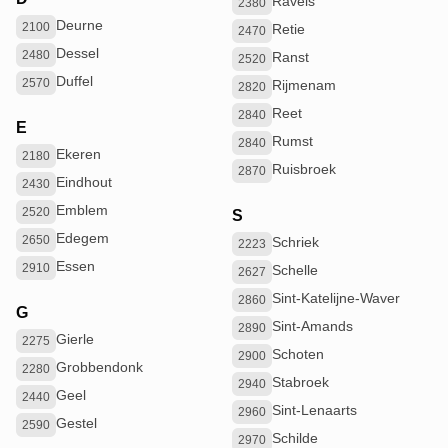
Ravels
2380
Deurne
2100
Retie
2470
Dessel
2480
Ranst
2520
Duffel
2570
Rijmenam
2820
Reet
2840
E
Rumst
2840
Ekeren
2180
Ruisbroek
2870
Eindhout
2430
Emblem
2520
S
Edegem
2650
Schriek
2223
Essen
2910
Schelle
2627
Sint-Katelijne-Waver
2860
G
Sint-Amands
2890
Gierle
2275
Schoten
2900
Grobbendonk
2280
Stabroek
2940
Geel
2440
Sint-Lenaarts
2960
Gestel
2590
Schilde
2970