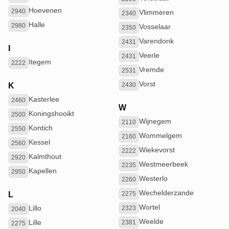
Hoevenen
2940
Vlimmeren
2340
Halle
2980
Vosselaar
2350
Varendonk
2431
I
Veerle
2431
Itegem
2222
Vremde
2531
Vorst
K
2430
Kasterlee
2460
W
Koningshooikt
2500
Wijnegem
2110
Kontich
2550
Wommelgem
2160
Kessel
2560
Wiekevorst
2222
Kalmthout
2920
Westmeerbeek
2235
Kapellen
2950
Westerlo
2260
Wechelderzande
L
2275
Wortel
Lillo
2323
2040
Weelde
Lille
2381
2275