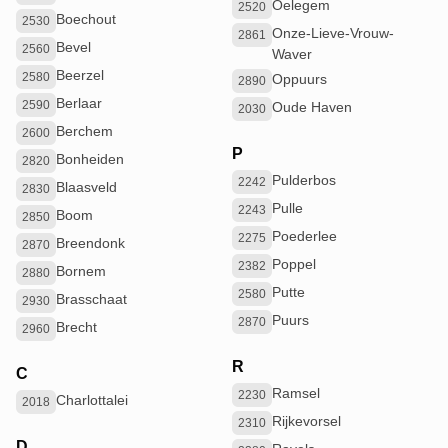
Oelegem
2520
Boechout
2530
Onze-Lieve-Vrouw-
2861
Bevel
2560
Waver
Beerzel
2580
Oppuurs
2890
Berlaar
2590
Oude Haven
2030
Berchem
2600
P
Bonheiden
2820
Pulderbos
2242
Blaasveld
2830
Pulle
2243
Boom
2850
Poederlee
2275
Breendonk
2870
Poppel
2382
Bornem
2880
Putte
2580
Brasschaat
2930
Puurs
2870
Brecht
2960
R
C
Ramsel
2230
Charlottalei
2018
Rijkevorsel
2310
D