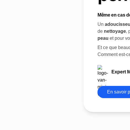
Même en cas d
Un
adoucisseu
de
nettoyage
,
peau
et pour v
Et ce que beauc
Comment est-ce 
Expert 
En savoir 