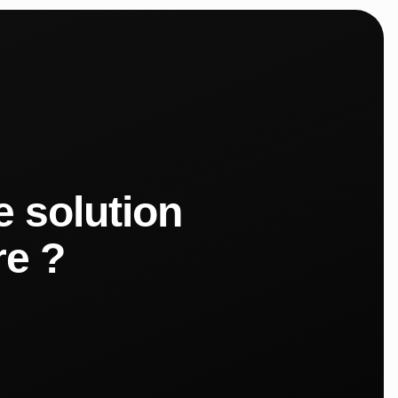
 solution
re ?