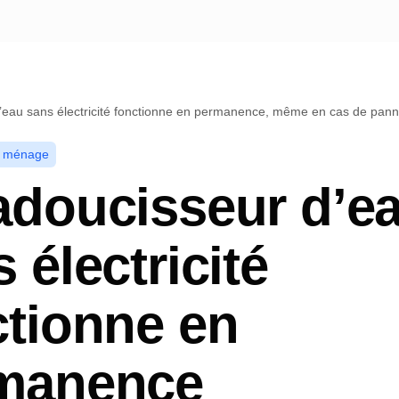
’eau sans électricité fonctionne en permanence, même en cas de pann
e ménage
adoucisseur d’e
 électricité
ctionne en
manence