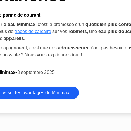
e panne de courant
r d’eau Minimax
, c’est la promesse d’un
quotidien plus confo
 plus de
traces de calcaire
sur vos
robinets
, une
eau plus douc
os
appareils
.
oup ignorent, c’est que nos
adoucisseurs
n’ont pas besoin d’
é
possible ? Nous vous expliquons tout !
Minimax
•
3 septembre 2025
plus sur les avantages du Minimax