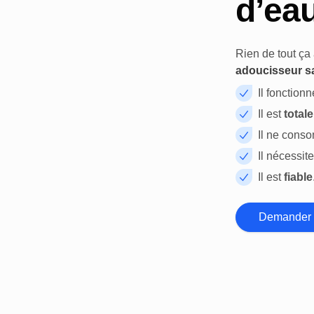
d’eau
Rien de tout ça
adoucisseur sa
Il fonction
Il est
total
Il ne cons
Il nécessite
Il est
fiable
Demander 