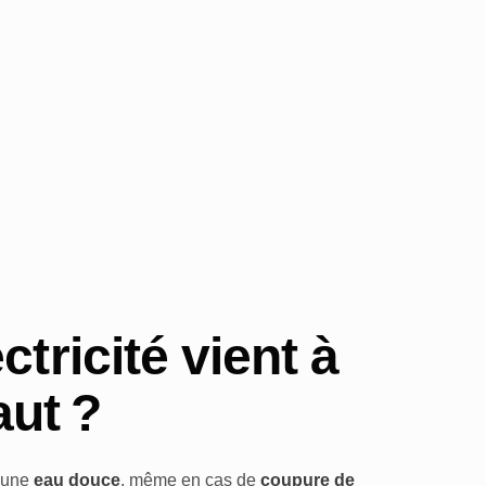
ectricité vient à
aut ?
d’une
eau douce
, même en cas de
coupure de