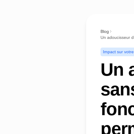
Blog
Un adoucisseur d
Impact sur votr
Un 
sans
fon
per