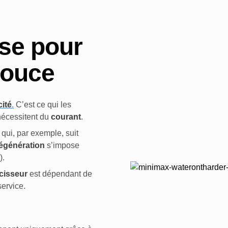
ise pour
 douce
cité
.
C’est ce qui les
 nécessitent du
courant
.
qui, par exemple, suit
égénération
s’impose
).
cisseur
est dépendant de
service.