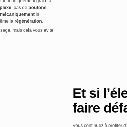
nnent uniquement grâce à
mplexe
, pas de
boutons
,
mécaniquement
la
-même la
régénération
.
usage, mais cela vous évite
Et si l’él
faire déf
Vous continuez à profiter 