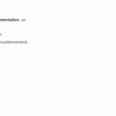
imentation
, un
r.
n bourdonnement
.