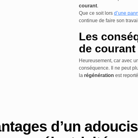
courant
.
Que ce soit lors
d’une
pan
continue de faire son travai
Les consé
de couran
Heureusement, car avec u
conséquence. Il ne peut plu
la
régénération
est reporté
antages d’un adouci